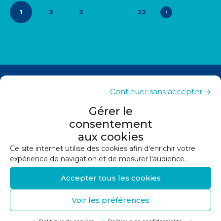
…
›
1
2
3
22
Actualités
Continuer sans accepter →
Contacts
Gérer le
consentement
Plan du site
aux cookies
Mentions légales
Ce site internet utilise des cookies afin d'enrichir votre
expérience de navigation et de mesurer l'audience.
Politique de confidentialité
Accepter tous les cookies
Politique de cookies (UE)
Voir les préférences
©
2026
Conception et réalisation :
Canopée
Retour en haut de page
↑