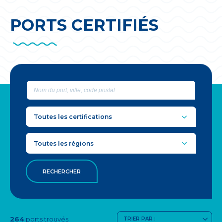
PORTS CERTIFIÉS
Nom
du
port,
Toutes les certifications
ville,
code
Toutes les régions
postal
264
ports trouvés