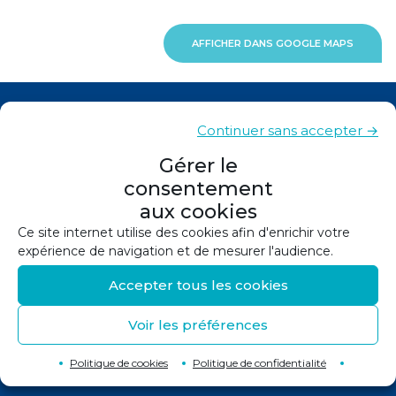
AFFICHER DANS GOOGLE MAPS
Actualités
Continuer sans accepter →
Contacts
Gérer le
consentement
Plan du site
aux cookies
Mentions légales
Ce site internet utilise des cookies afin d'enrichir votre
expérience de navigation et de mesurer l'audience.
Politique de confidentialité
Accepter tous les cookies
Politique de cookies (UE)
Voir les préférences
©
2026
Conception et réalisation :
Canopée
Retour en haut de page
↑
Politique de cookies
Politique de confidentialité