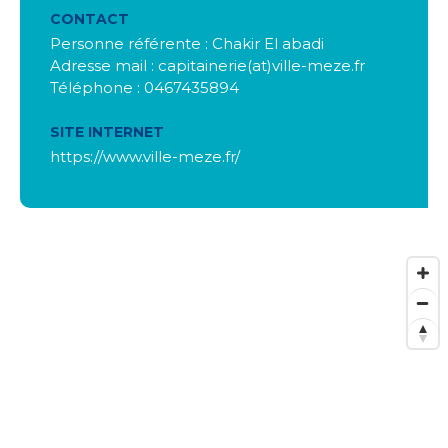
CONTACT
Personne référente : Chakir El abadi
Adresse mail : capitainerie(at)ville-meze.fr
Téléphone : 0467435894
SITE INTERNET
https://www.ville-meze.fr/