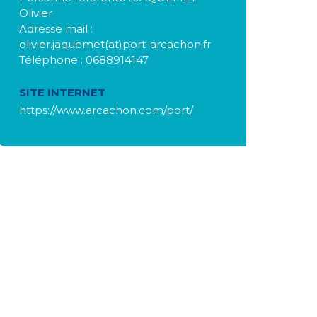
Olivier
Adresse mail :
olivier.jaquemet(at)port-arcachon.fr
Téléphone : 0688914147
SITE INTERNET
https://www.arcachon.com/port/