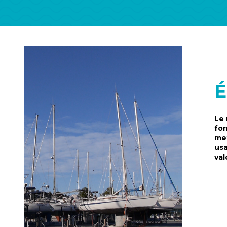
Le 
for
met
usa
val