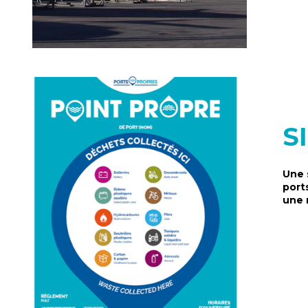
S
Une 
port
une 