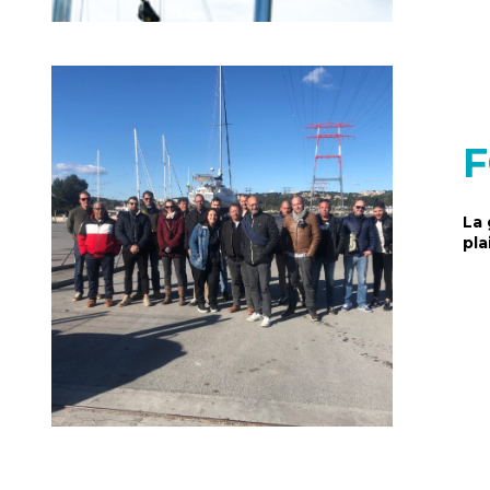
F
La 
pl