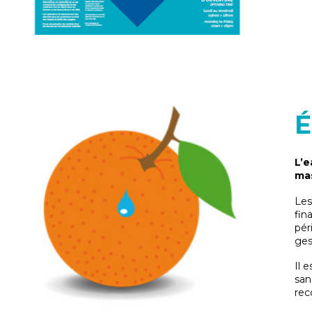
É
L’e
mas
Les
fin
pér
ges
Il 
san
re