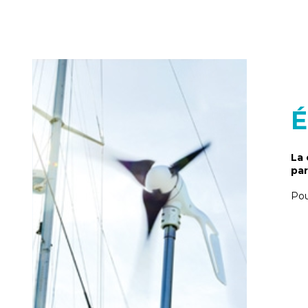
É
La 
par
Pou