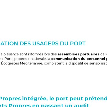
SATION DES USAGERS DU PORT
e plaisance sont informés lors des
assemblées portuaires
de 
e
« Ports propres » nationale, la
communication du personnel
p
t Écogestes Méditerranée, complètent le dispositif de sensibilisat
Propres intégrée, le port peut prétend
orts Propres en passant un audit