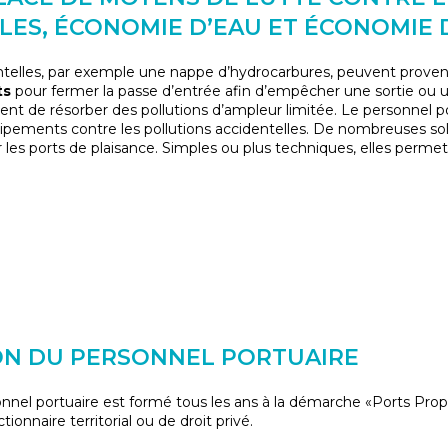
LES, ÉCONOMIE D’EAU ET ÉCONOMIE 
ntelles, par exemple une nappe d’hydrocarbures, peuvent provenir
ts
pour fermer la passe d’entrée afin d’empêcher une sortie ou u
nt de résorber des pollutions d’ampleur limitée. Le personnel p
ements contre les pollutions accidentelles. De nombreuses solu
r les ports de plaisance. Simples ou plus techniques, elles perme
N DU PERSONNEL PORTUAIRE
nnel portuaire est formé tous les ans à la démarche «Ports Propr
ctionnaire territorial ou de droit privé.