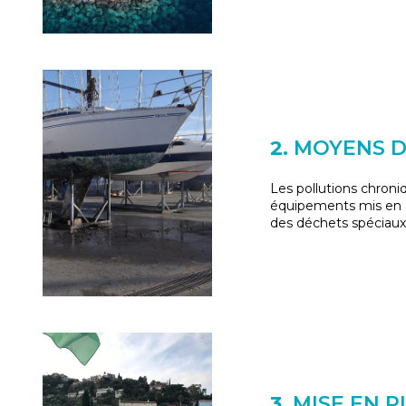
2.
MOYENS D
Les pollutions chroni
équipements mis en œ
des déchets spéciaux
3.
MISE EN P