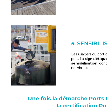
5.
SENSIBILI
Les usagers du port d
port. La
signalétiqu
sensibilisation
, don
nombreux.
Une fois la démarche Ports 
la certification P