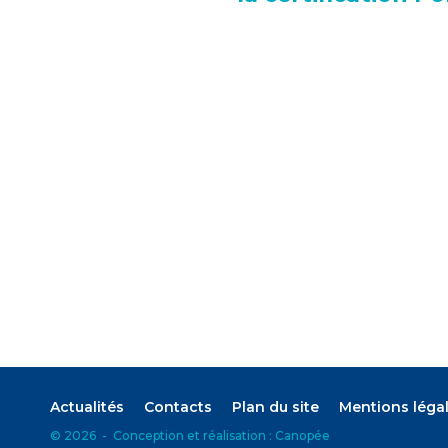
Actualités
Contacts
Plan du site
Mentions léga
©
2026
-
Conception et réalisation :
Canopée