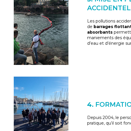
ACCIDENTEL
Les pollutions accide
de
barrages flottan
absorbants
permette
maniements des équip
d’eau et d’énergie su
4.
FORMATIO
Depuis 2004, le perso
pratique, qu’il soit fon