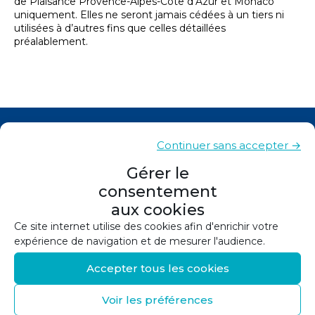
de Plaisance Provence-Alpes-Côte d’Azur et Monaco
uniquement. Elles ne seront jamais cédées à un tiers ni
utilisées à d’autres fins que celles détaillées
préalablement.
Actualités
Continuer sans accepter →
Contacts
Gérer le
consentement
Plan du site
aux cookies
Mentions légales
Ce site internet utilise des cookies afin d'enrichir votre
expérience de navigation et de mesurer l'audience.
Politique de confidentialité
Accepter tous les cookies
Politique de cookies (UE)
Voir les préférences
©
2026