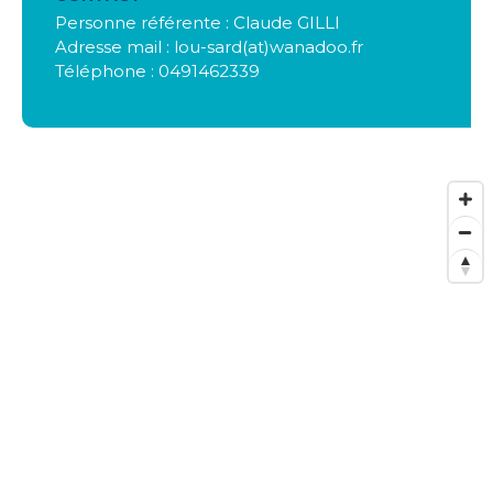
Personne référente : Claude GILLI
Adresse mail : lou-sard(at)wanadoo.fr
Téléphone : 0491462339