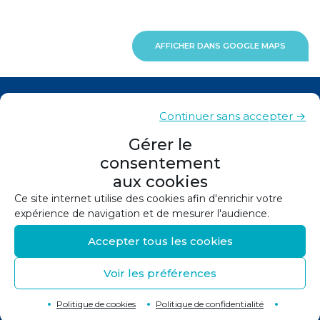
AFFICHER DANS GOOGLE MAPS
Actualités
Continuer sans accepter →
Contacts
Gérer le
consentement
Plan du site
aux cookies
Mentions légales
Ce site internet utilise des cookies afin d'enrichir votre
expérience de navigation et de mesurer l'audience.
Politique de confidentialité
Accepter tous les cookies
Politique de cookies (UE)
Voir les préférences
©
2026
Conception et réalisation :
Canopée
Retour en haut de page
↑
Politique de cookies
Politique de confidentialité