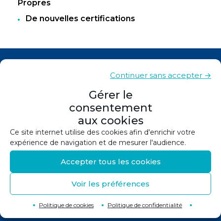
Propres
De nouvelles certifications
Actualités
Continuer sans accepter →
Contacts
Gérer le
consentement
Plan du site
aux cookies
Mentions légales
Ce site internet utilise des cookies afin d'enrichir votre
expérience de navigation et de mesurer l'audience.
Politique de confidentialité
Accepter tous les cookies
Politique de cookies (UE)
Voir les préférences
©
2026
Conception et réalisation :
Canopée
Retour en haut de page
↑
Politique de cookies
Politique de confidentialité