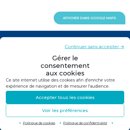
AFFICHER DANS GOOGLE MAPS
Actualités
Continuer sans accepter →
Contacts
Gérer le
consentement
Plan du site
aux cookies
Mentions légales
Ce site internet utilise des cookies afin d'enrichir votre
expérience de navigation et de mesurer l'audience.
Politique de confidentialité
Accepter tous les cookies
Politique de cookies (UE)
Voir les préférences
©
2026
Conception et réalisation :
Canopée
Retour en haut de page
↑
Politique de cookies
Politique de confidentialité