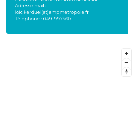
Adresse mail :
loic.kerduel(at)ampmetropole.fr
Téléphone : 0491997560