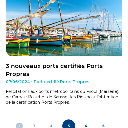
3 nouveaux ports certifiés Ports
Propres
07/06/2024
•
Port certifié Ports Propres
Félicitations aux ports métropolitains du Frioul (Marseille),
de Carry le Rouet et de Sausset les Pins pour l’obtention
de la certification Ports Propres.
Pagination
‹
1
2
3
4
5