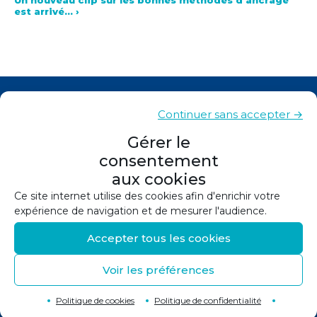
est arrivé…
›
Actualités
Continuer sans accepter →
Contacts
Gérer le
consentement
Plan du site
aux cookies
Mentions légales
Ce site internet utilise des cookies afin d'enrichir votre
expérience de navigation et de mesurer l'audience.
Politique de confidentialité
Accepter tous les cookies
Politique de cookies (UE)
Voir les préférences
©
2026
Conception et réalisation :
Canopée
Retour en haut de page
↑
Politique de cookies
Politique de confidentialité