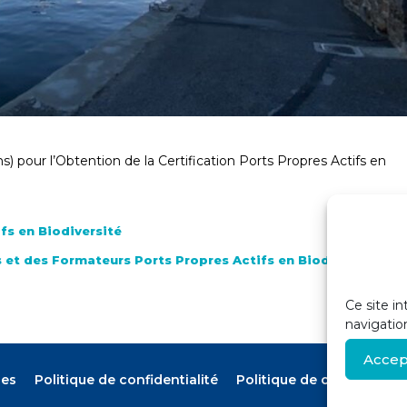
s) pour l’Obtention de la Certification Ports Propres Actifs en
fs en Biodiversité
et des Formateurs Ports Propres Actifs en Biodiversité : 16 
Ce site in
navigatio
Accep
les
Politique de confidentialité
Politique de cookies (UE)