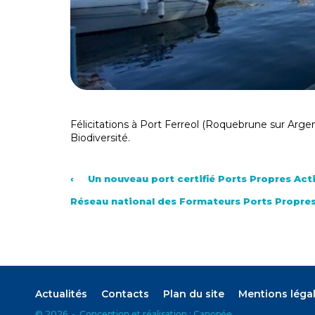
Félicitations à Port Ferreol (Roquebrune sur Argen
Biodiversité.
‹
Un nouveau port certifié Ports Propres Acti
Réseau national des Formateurs Ports Propres 
Actualités
Contacts
Plan du site
Mentions léga
©
2026
-
Conception et réalisation :
Canopée