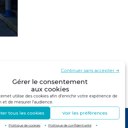
Continuer sans accepter →
Gérer le consentement
et 17 mai 2024 – Port La Forêt
›
aux cookies
ternet utilise des cookies afin d'enrichir votre expérience de
n et de mesurer l'audience.
ter tous les cookies
Voir les préférences
Politique de cookies
Politique de confidentialité
Retour en haut de page
↑