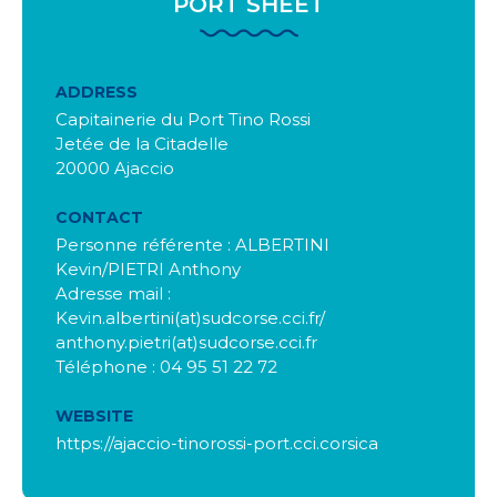
PORT SHEET
ADDRESS
Capitainerie du Port Tino Rossi
Jetée de la Citadelle
20000 Ajaccio
CONTACT
Personne référente : ALBERTINI
Kevin/PIETRI Anthony
Adresse mail :
Kevin.albertini(at)sudcorse.cci.fr/
anthony.pietri(at)sudcorse.cci.fr
Téléphone : 04 95 51 22 72
WEBSITE
https://ajaccio-tinorossi-port.cci.corsica