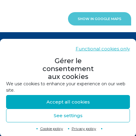
SHOW IN GOOGLE MAPS
News
Functional cookies only
Contacts
Gérer le
consentement
Sitemap
aux cookies
Legals
We use cookies to enhance your experience on our web
site.
Privacy policy
Accept all cookies
Cookie policy (EU)
See settings
©
2026
Design and production :
Canopée
Back to top
↑
Cookie policy
Privacy policy