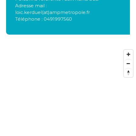
Adresse mail :
loic.kerduel(at)ampmetropole.fr
Téléphone : 0491997560