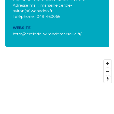
Adresse mail : marseille.cercle-
aviron(at)wanadoo.fr
Téléphone : 0491460066
WEBSITE
http://cercledelavirondemarseille.fr/