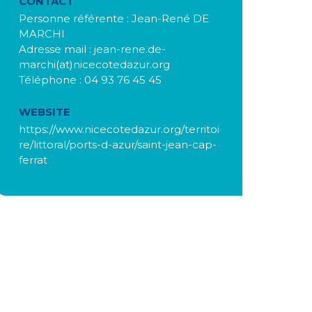
CONTACT
Personne référente : Jean-René DE
MARCHI
Adresse mail : jean-rene.de-
marchi(at)nicecotedazur.org
Téléphone : 04 93 76 45 45
WEBSITE
https://www.nicecotedazur.org/territoi
re/littoral/ports-d-azur/saint-jean-cap-
ferrat