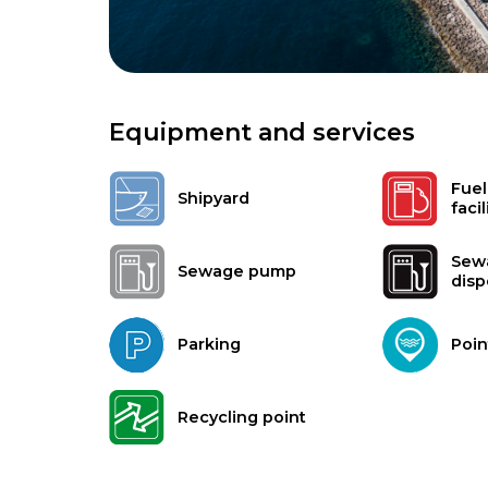
Equipment and services
Fuel
Shipyard
facil
Sew
Sewage pump
disp
Parking
Poin
Recycling point