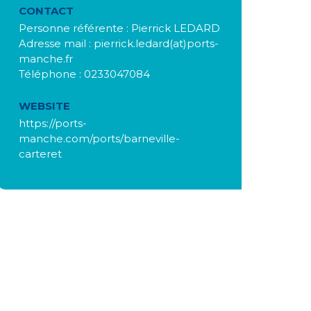
CONTACT
Personne référente : Pierrick LEDARD
Adresse mail : pierrick.ledard(at)ports-
manche.fr
Téléphone : 0233047084
WEBSITE
https://ports-
manche.com/ports/barneville-
carteret