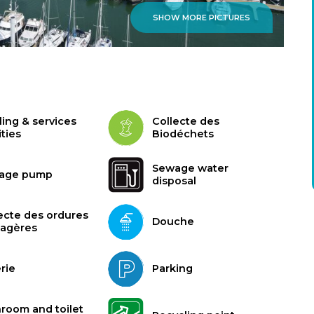
SHOW MORE PICTURES
ling & services
Collecte des
ities
Biodéchets
Sewage water
age pump
disposal
ecte des ordures
Douche
agères
rie
Parking
room and toilet