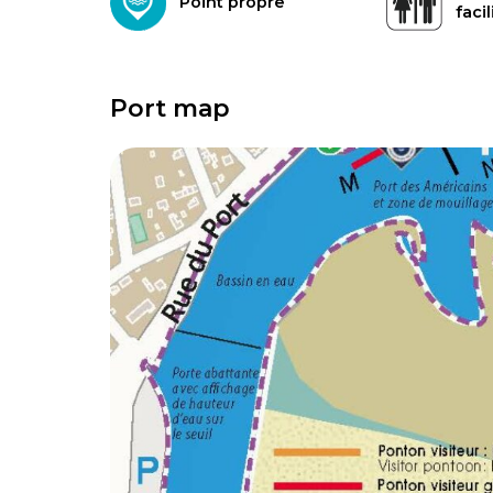
Point propre
facil
Port map